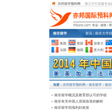
亦邦留学预科网
致力于打造最专业
南非留学
资讯
|
南非大学
美国
英国
加拿大
法国
德国
意大利
当前：
亦邦留学预科网
>
南非留学
> 南非
南非留学概况及教育部认可的学校
南非有关外国人居留政策的解析
南非留学四项利好政策