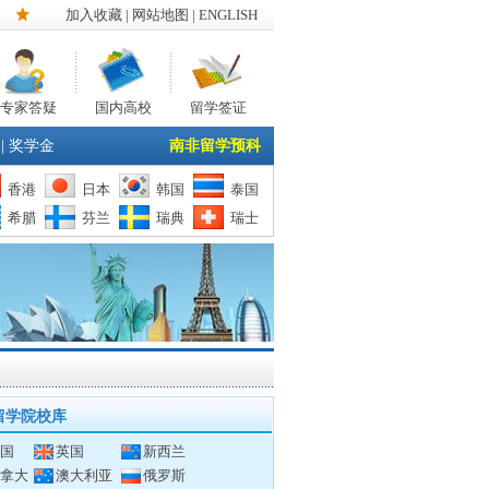
加入收藏
|
网站地图
| ENGLISH
专家答疑
国内高校
留学签证
|
奖学金
南非留学预科
香港
日本
韩国
泰国
希腊
芬兰
瑞典
瑞士
留学院校库
国
英国
新西兰
拿大
澳大利亚
俄罗斯