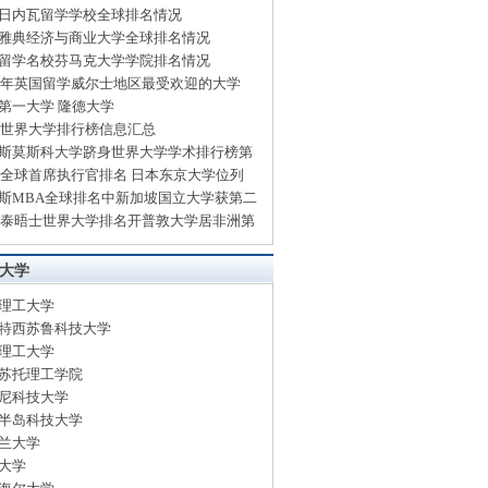
日内瓦留学学校全球排名情况
雅典经济与商业大学全球排名情况
留学名校芬马克大学学院排名情况
14年英国留学威尔士地区最受欢迎的大学
第一大学 隆德大学
13世界大学排行榜信息汇总
斯莫斯科大学跻身世界大学学术排行榜第
13全球首席执行官排名 日本东京大学位列
斯MBA全球排名中新加坡国立大学获第二
13泰晤士世界大学排名开普敦大学居非洲第
大学
理工大学
特西苏鲁科技大学
理工大学
苏托理工学院
尼科技大学
半岛科技大学
兰大学
大学