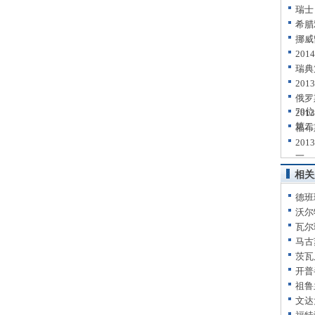
瑞士
希腊
挪威
20
瑞典
20
俄罗
79位
20
第二
福布
20
一
相关
德班
沃尔
瓦尔
马古
茨瓦
开普
祖鲁
文达