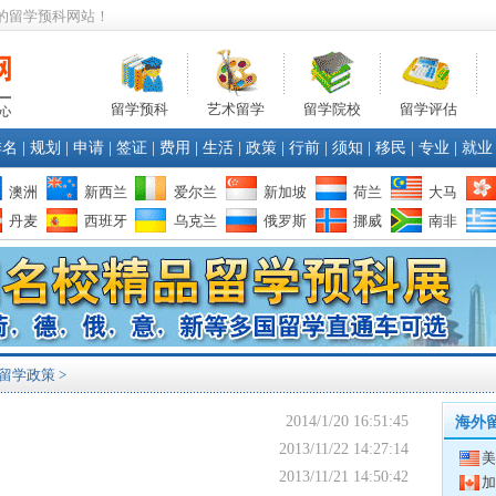
的留学预科网站！
留学预科
艺术留学
留学院校
留学评估
排名
|
规划
|
申请
|
签证
|
费用
|
生活
|
政策
|
行前
|
须知
|
移民
|
专业
|
就业
澳洲
新西兰
爱尔兰
新加坡
荷兰
大马
丹麦
西班牙
乌克兰
俄罗斯
挪威
南非
留学政策 >
2014/1/20 16:51:45
海外
2013/11/22 14:27:14
美
2013/11/21 14:50:42
加