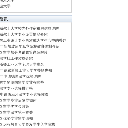
海尔大学
波大学
资讯
威尔士大学校内外住宿租房信息详解
威尔士大学专业设置情况介绍
的工业设计专业再次成为学生心中的香饽
15年新加坡留学私立院校教育体制介绍
牙留学加分考试政策详细解读
留学找工作攻略介绍
斯顿工业大学全球大学排名
15年德累斯顿工业大学学费抢先知
15年申请德国留学优势详解
响力的德国留学专业有哪些
留学专业选择排行榜
15申请西班牙留学专业选择攻略
牙留学毕业后发展如何
牙留学奖学金政策
牙留学留学第一难关
牙优势专业留学须知
牙远程教育大学签发学生入学资格