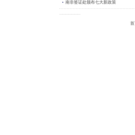
南非签证处颁布七大新政策
首