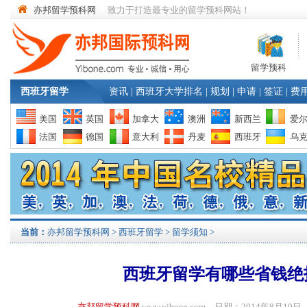
亦邦留学预科网
致力于打造最专业的留学预科网站！
留学预科
西班牙留学
资讯
|
西班牙大学排名
|
规划
|
申请
|
签证
|
费
美国
英国
加拿大
澳洲
新西兰
爱
法国
德国
意大利
丹麦
西班牙
乌
当前：
亦邦留学预科网
>
西班牙留学
>
留学须知
>
西班牙留学有哪些省钱绝
亦邦留学预科网
www.yibone.com 日期：2014年8月