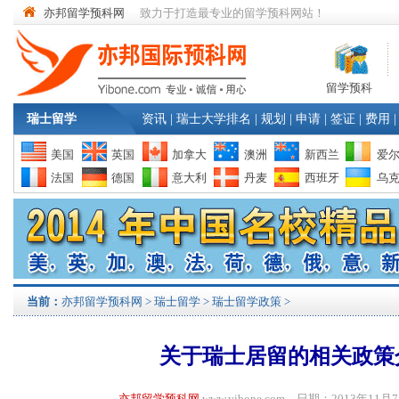
亦邦留学预科网
致力于打造最专业的留学预科网站！
留学预科
瑞士留学
资讯
|
瑞士大学排名
|
规划
|
申请
|
签证
|
费用
|
美国
英国
加拿大
澳洲
新西兰
爱
法国
德国
意大利
丹麦
西班牙
乌
当前：
亦邦留学预科网
>
瑞士留学
>
瑞士留学政策
>
关于瑞士居留的相关政策
亦邦留学预科网
www.yibone.com 日期：2013年1