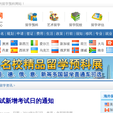
的留学预科网站！
留学预科
艺术留学
留学院校
留学评估
排名
|
规划
|
申请
|
签证
|
费用
|
生活
|
政策
|
行前
|
须知
|
移民
|
专业
|
就业
澳洲
新西兰
爱尔兰
新加坡
荷兰
大马
丹麦
西班牙
乌克兰
俄罗斯
挪威
南非
留学资讯
>
海外
试新增考试日的通知
美
加
bone.com 日期：2014年9月7日 来源：亦邦留学网