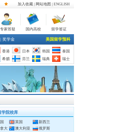
加入收藏
|
网站地图
| ENGLISH
专家答疑
国内高校
留学签证
|
奖学金
美国留学预科
香港
日本
韩国
泰国
希腊
芬兰
瑞典
瑞士
留学院校库
国
英国
新西兰
拿大
澳大利亚
俄罗斯