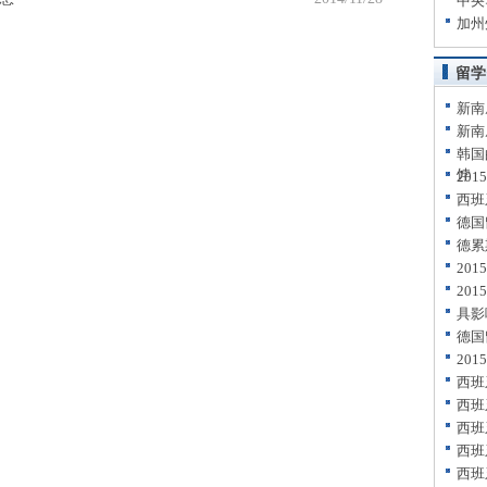
中央
加州
留学
新南
新南
韩国
饽
20
西班
德国
德累
20
20
具影
德国
20
西班
西班
西班
西班
西班