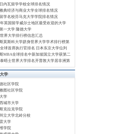
日内瓦留学学校全球排名情况
雅典经济与商业大学全球排名情况
留学名校芬马克大学学院排名情况
14年英国留学威尔士地区最受欢迎的大学
第一大学 隆德大学
13世界大学排行榜信息汇总
斯莫斯科大学跻身世界大学学术排行榜第
13全球首席执行官排名 日本东京大学位列
斯MBA全球排名中新加坡国立大学获第二
13泰晤士世界大学排名开普敦大学居非洲第
大学
德社区学院
雅图社区学院
大学
西城市大学
斯克拉克学院
州立大学北岭分校
雷大学
维学院