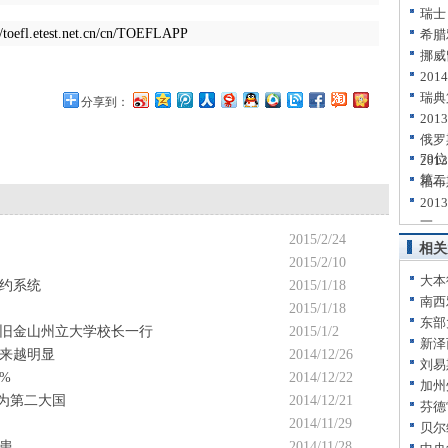
瑞士
est.net.cn/cn/TOEFLAPP
希腊
挪威
20
瑞典
分享到：
20
俄罗
79位
20
第二
福布
20
一
2015/2/24
相关
2015/2/10
大本
约系统
2015/1/18
南西
2015/1/18
东部
旧金山州立大学校长一行
2015/1/2
新泽
来越明显
2014/12/26
刘易
%
2014/12/22
加州
成为第二大国
2014/12/21
芬德
2014/11/29
贝尔
患
2014/11/28