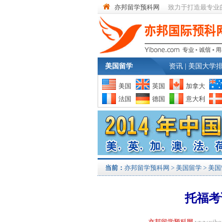
亦邦留学预科网
致力于打造最专业
美国留学
资讯
|
美国大学
美国
英国
加拿大
法国
德国
意大利
当前：
亦邦留学预科网
>
美国留学
>
美国
托福考
亦邦留学预科网
www.yi