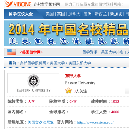
亦邦留学预科网
致力于打造最专业的留学预科网站！
留学院校大全
美国
|
英国
|
加拿大
|
澳洲
|
新西兰
|
新加坡
|
留学资讯
|
美国大学排名
|
<
美国留学网
>
当前：
亦邦留学预科网
>
美国大学
> 美国东部大学
东部大学
Eastern University
0
人关注
院校类型：
大学
院校性质：
公立
建校时间：
1952
国内排名：
全球排名：
学生人数：
4000
所属地区：
美国宾夕法尼亚
官方网站：
http://www.eastern.edu/