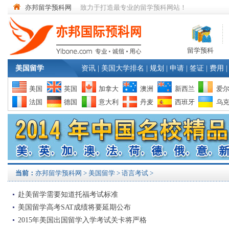
亦邦留学预科网
致力于打造最专业的留学预科网站！
留学预科
美国留学
资讯
|
美国大学排名
|
规划
|
申请
|
签证
|
费用
|
美国
英国
加拿大
澳洲
新西兰
爱
法国
德国
意大利
丹麦
西班牙
乌
当前：
亦邦留学预科网
>
美国留学
> 语言考试 >
赴美留学需要知道托福考试标准
美国留学高考SAT成绩将要延期公布
2015年美国出国留学入学考试关卡将严格