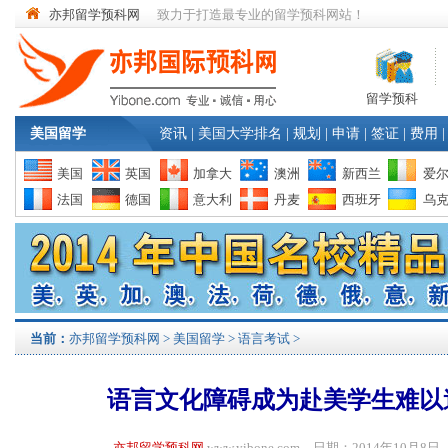
亦邦留学预科网
致力于打造最专业的留学预科网站！
留学预科
美国留学
资讯
|
美国大学排名
|
规划
|
申请
|
签证
|
费用
|
美国
英国
加拿大
澳洲
新西兰
爱
法国
德国
意大利
丹麦
西班牙
乌
当前：
亦邦留学预科网
>
美国留学
>
语言考试
>
语言文化障碍成为赴美学生难以
亦邦留学预科网
www.yibone.com 日期：2014年10