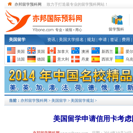
亦邦留学预科网
致力于打造最专业的留学预科网站！
留学预科
美国留学
资讯
|
美国大学排名
|
规划
|
申请
|
签证
|
费用
|
美国
英国
加拿大
澳洲
新西兰
爱
法国
德国
意大利
丹麦
西班牙
乌
当前：
亦邦留学预科网
>
美国留学
>
美国留学规划
>
美国留学申请信用卡考虑
亦邦留学预科网
www.yibone.com 日期：2014年10月