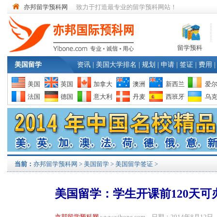
亦邦留学预科网
致力于打造最专业的留学预科网站！
留学预科
美国留学
资讯
|
美国大学排名
|
规划
|
申请
|
签证
|
费用
|
美国
英国
加拿大
澳洲
新西兰
爱
法国
德国
意大利
丹麦
西班牙
乌
当前：
亦邦留学预科网
>
美国留学
>
美国留学签证
>
美国留学：学生开课前120天可
亦邦留学预科网
www.yibone.com 日期：2014年8月