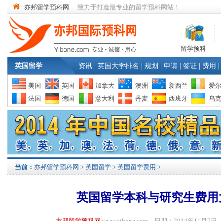
亦邦留学预科网
致力于打造最专业的留学预科网站！
留学预科
英国留学
资讯
|
英国大学排名
|
规划
|
申请
|
签证
|
费用
|
美国
英国
加拿大
澳洲
新西兰
爱
法国
德国
意大利
丹麦
西班牙
乌
当前：
亦邦留学预科网
>
英国留学
>
英国留学费用
>
英国留学本科与研究生费用
亦邦留学预科网
www.yibone.com 日期：2014年11