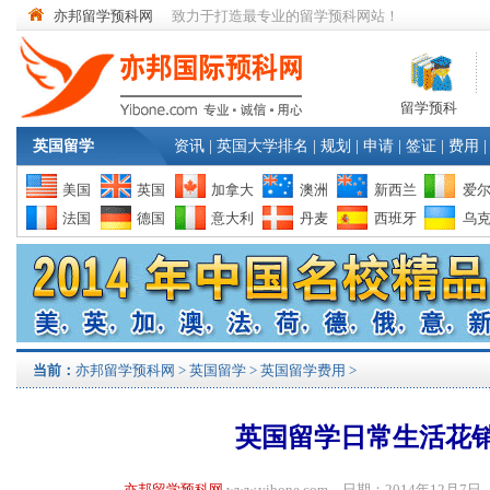
亦邦留学预科网
致力于打造最专业的留学预科网站！
留学预科
英国留学
资讯
|
英国大学排名
|
规划
|
申请
|
签证
|
费用
|
美国
英国
加拿大
澳洲
新西兰
爱
法国
德国
意大利
丹麦
西班牙
乌
当前：
亦邦留学预科网
>
英国留学
>
英国留学费用
>
英国留学日常生活花
亦邦留学预科网
www.yibone.com 日期：2014年12