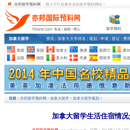
亦邦留学预科网
致力于打造最专业的留学预科网站！
留学预科
加拿大留学
资讯
|
加拿大大学排名
|
规划
|
申请
|
签证
|
费
美国
英国
加拿大
澳洲
新西兰
爱
法国
德国
意大利
丹麦
西班牙
乌
当前：
亦邦留学预科网
>
加拿大留学
>
加拿大留学规划
>
加拿大留学生活住宿情况
亦邦留学预科网
www.yibone.com 日期：2014年12月