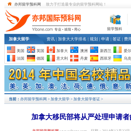
亦邦留学预科网
致力于打造最专业的留学预科网站！
留学预科
加拿大留学
资讯
|
加拿大大学排名
|
规划
|
申请
|
签证
|
费
美国
英国
加拿大
澳洲
新西兰
爱
法国
德国
意大利
丹麦
西班牙
乌
当前：
亦邦留学预科网
>
加拿大留学
>
加拿大留学签证
>
加拿大移民部将从严处理申请者
亦邦留学预科网
www.yibone.com 日期：2014年12月