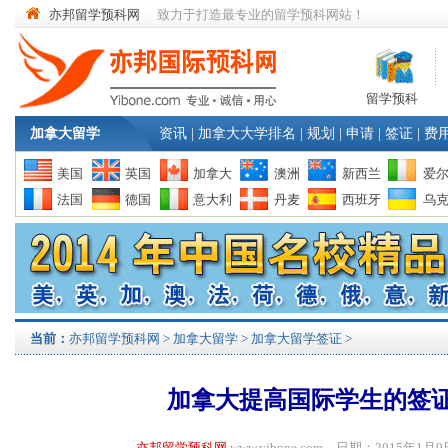
亦邦留学预科网
致力于打造最专业的留学预科网站！
留学预科
加拿大留学
资讯
|
加拿大大学排名
|
规划
|
申请
|
签证
|
费
美国
英国
加拿大
澳洲
新西兰
爱
法国
德国
意大利
丹麦
西班牙
乌
当前：
亦邦留学预科网
>
加拿大留学
>
加拿大留学签证
>
加拿大提高国际学生的签
亦邦留学预科网
www.yibone.com 日期：2015年