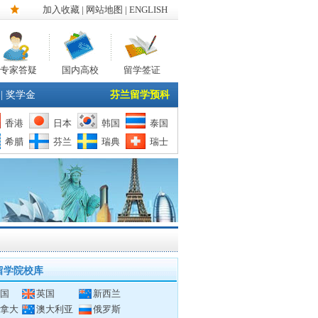
加入收藏
|
网站地图
| ENGLISH
专家答疑
国内高校
留学签证
|
奖学金
芬兰留学预科
香港
日本
韩国
泰国
希腊
芬兰
瑞典
瑞士
留学院校库
国
英国
新西兰
拿大
澳大利亚
俄罗斯