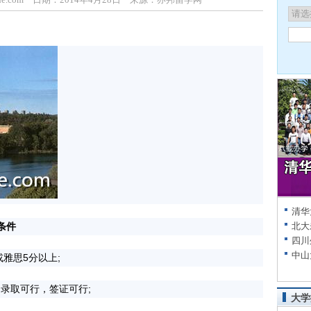
清华
条件
北大
四川
中山
或雅思5分以上;
录取可行，签证可行;
大学