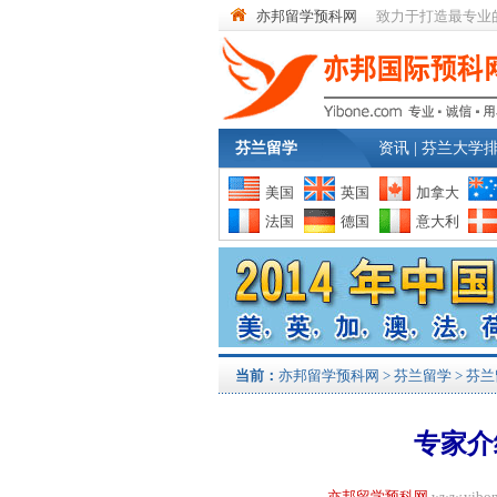
亦邦留学预科网
致力于打造最专业
芬兰留学
资讯
|
芬兰大学
美国
英国
加拿大
法国
德国
意大利
当前：
亦邦留学预科网
>
芬兰留学
>
芬兰
专家介
亦邦留学预科网
www.yi