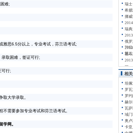
困难;
瑞士
希腊
挪威
20
瑞典
20
俄罗
或雅思6.5分以上，专业考试，芬兰语考试;
79位
20
第二
福布
 录取困难，签证可行;
20
一
可行;
相关
坦佩
罗瓦
罗约
争取大学录取。
赫尔
瓦萨
不需要参加专业考试和芬兰语考试。
域门
奥卢
留学网。
卡亚