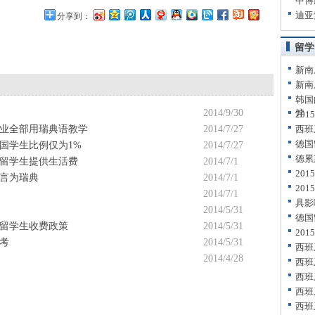
中博
迪亚
分享到：
留学
新南
新南
韩国
2014/9/30
饽
20
业全部用瑞典语教学
2014/7/27
西班
德国
国学生比例仅为1%
2014/7/27
德累
留学生提供生活费
2014/7/1
20
言为瑞典
2014/7/1
20
2014/7/1
具影
2014/5/31
德国
留学生收费政策
2014/5/31
20
考
2014/5/31
西班
2014/4/28
西班
西班
西班
西班