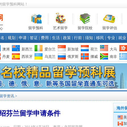
的留学预科网站！
留学预科
艺术留学
留学院校
留学评估
排名
|
规划
|
申请
|
签证
|
费用
|
生活
|
政策
|
行前
|
须知
|
移民
|
专业
|
就业
澳洲
新西兰
爱尔兰
新加坡
荷兰
大马
丹麦
西班牙
乌克兰
俄罗斯
挪威
南非
留学资讯
>
海外
绍芬兰留学申请条件
美
加
bone.com 日期：2014年4月28日 来源：亦邦留学网