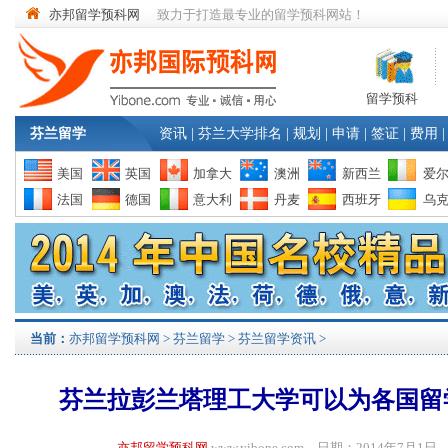
亦邦留学预科网
致力于打造最专业的留学预科网站！
留学预科
芬兰留学
资讯
|
芬兰大学排名
|
规划
|
申请
|
签证
|
费用
|
美国
英国
加拿大
澳洲
新西兰
爱
法国
德国
意大利
丹麦
西班牙
乌
当前：
亦邦留学预科网
>
芬兰留学
>
芬兰留学资讯
>
芬兰拉彭兰塔理工大学可以为各国留
亦邦留学预科网
www.yibone.com 日期：2014年7月