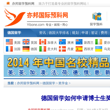
亦邦留学预科网
致力于打造最专业的留学预科网站！
留学预科
德国留学
资讯
|
德国大学排名
|
规划
|
申请
|
签证
|
费用
|
美国
英国
加拿大
澳洲
新西兰
爱
法国
德国
意大利
丹麦
西班牙
乌
当前：
亦邦留学预科网
>
德国留学
>
奖学金
>
德国留学如何申请博士生
亦邦留学预科网
www.yibone.com 日期：2014年4月