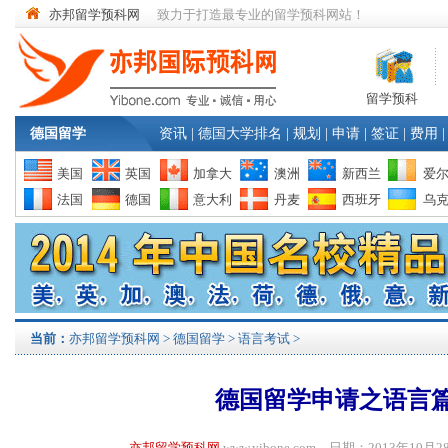
亦邦留学预科网
致力于打造最专业的留学预科网站！
留学预科
德国留学
资讯
|
德国大学排名
|
规划
|
申请
|
签证
|
费用
|
美国
英国
加拿大
澳洲
新西兰
爱
法国
德国
意大利
丹麦
西班牙
乌
当前：
亦邦留学预科网
>
德国留学
>
语言考试
>
德国留学申请之语言
亦邦留学预科网
www.yibone.com 日期：2013年1