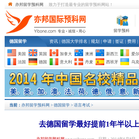
亦邦留学预科网
致力于打造最专业的留学预科网站！
留学预科
德国留学
资讯
|
德国大学排名
|
规划
|
申请
|
签证
|
费用
|
美国
英国
加拿大
澳洲
新西兰
爱
法国
德国
意大利
丹麦
西班牙
乌
当前：
亦邦留学预科网
>
德国留学
>
语言考试
>
去德国留学最好提前1年半以
亦邦留学预科网
www.yibone.com 日期：2014年6月