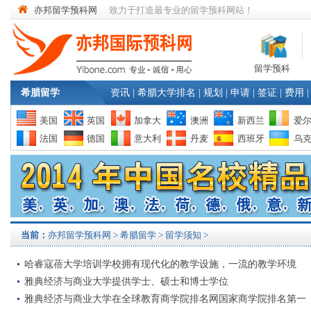
亦邦留学预科网
致力于打造最专业的留学预科网站！
留学预科
希腊留学
资讯
|
希腊大学排名
|
规划
|
申请
|
签证
|
费用
|
美国
英国
加拿大
澳洲
新西兰
爱
法国
德国
意大利
丹麦
西班牙
乌
当前：
亦邦留学预科网
>
希腊留学
> 留学须知 >
哈睿寇蓓大学培训学校拥有现代化的教学设施，一流的教学环境
雅典经济与商业大学提供学士、硕士和博士学位
雅典经济与商业大学在全球教育商学院排名网国家商学院排名第一