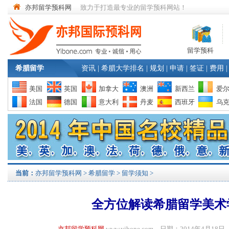
亦邦留学预科网
致力于打造最专业的留学预科网站！
留学预科
希腊留学
资讯
|
希腊大学排名
|
规划
|
申请
|
签证
|
费用
|
美国
英国
加拿大
澳洲
新西兰
爱
法国
德国
意大利
丹麦
西班牙
乌
当前：
亦邦留学预科网
>
希腊留学
>
留学须知
>
全方位解读希腊留学美术
亦邦留学预科网
www.yibone.com 日期：2014年4月