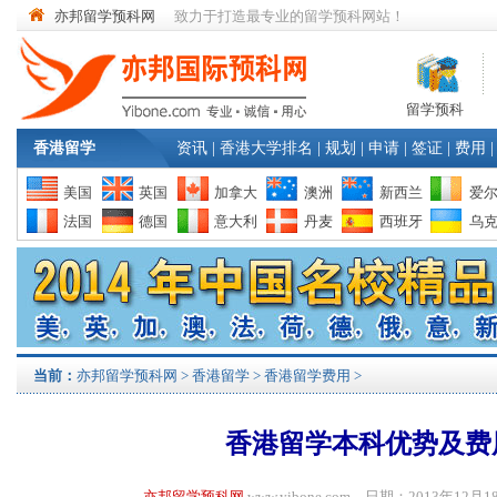
亦邦留学预科网
致力于打造最专业的留学预科网站！
留学预科
香港留学
资讯
|
香港大学排名
|
规划
|
申请
|
签证
|
费用
|
美国
英国
加拿大
澳洲
新西兰
爱
法国
德国
意大利
丹麦
西班牙
乌
当前：
亦邦留学预科网
>
香港留学
>
香港留学费用
>
香港留学本科优势及费
亦邦留学预科网
www.yibone.com 日期：2013年1