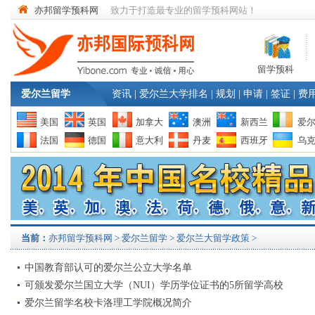
亦邦留学预科网
致力于打造最专业的留学预科网站！
留学预科
爱尔兰留学
资讯
|
爱尔兰大学排名
|
规划
|
申请
|
签证
|
费
美国
英国
加拿大
澳洲
新西兰
爱
法国
德国
意大利
丹麦
西班牙
乌
当前：
亦邦留学预科网
>
爱尔兰留学
> 爱尔兰大留学政策 >
中国教育部认可的爱尔兰公立大学名单
可颁发爱尔兰国立大学（NUI）学历学位证书的5所留学高校
爱尔兰留学名校卡洛理工学院概况简介