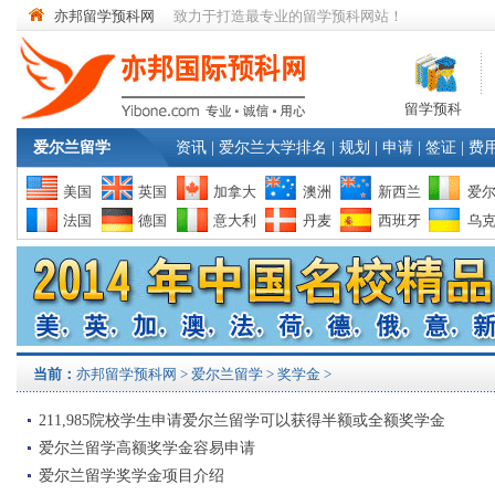
亦邦留学预科网
致力于打造最专业的留学预科网站！
留学预科
爱尔兰留学
资讯
|
爱尔兰大学排名
|
规划
|
申请
|
签证
|
费
美国
英国
加拿大
澳洲
新西兰
爱
法国
德国
意大利
丹麦
西班牙
乌
当前：
亦邦留学预科网
>
爱尔兰留学
> 奖学金 >
211,985院校学生申请爱尔兰留学可以获得半额或全额奖学金
爱尔兰留学高额奖学金容易申请
爱尔兰留学奖学金项目介绍