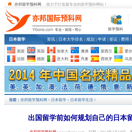
亦邦留学预科网
致力于打造最专业的留学预科网站！
留学预科
日本留学
资讯
|
日本大学排名
|
规划
|
申请
|
签证
|
费用
|
美国
英国
加拿大
澳洲
新西兰
爱
法国
德国
意大利
丹麦
西班牙
乌
当前：
亦邦留学预科网
>
日本留学
>
日本留学生活
>
出国留学前如何规划自己的日本
亦邦留学预科网
www.yibone.com 日期：2014年3月1