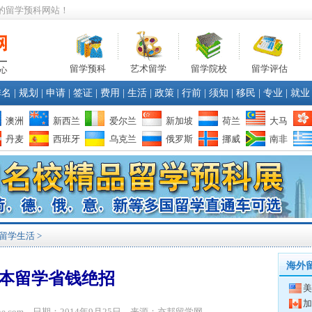
的留学预科网站！
留学预科
艺术留学
留学院校
留学评估
排名
|
规划
|
申请
|
签证
|
费用
|
生活
|
政策
|
行前
|
须知
|
移民
|
专业
|
就业
澳洲
新西兰
爱尔兰
新加坡
荷兰
大马
丹麦
西班牙
乌克兰
俄罗斯
挪威
南非
留学生活
>
海外
本留学省钱绝招
美
加
bone.com 日期：2014年9月25日 来源：亦邦留学网