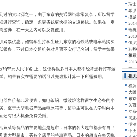
瑞士
希腊
过的支出源之一，由于东京的交通网络非常复杂，所以留学
挪威
细进行查询，确定一条更省钱更快捷的交通路线。如果在一定
20
周游券，在一天之内可以反复使用。
瑞典
20
购票优惠，如留学生持学生证到东京的地铁站或电车站购买
俄罗
79位
20
低很多，不过日本交通机关对月票不实行记名制，留学生如果
第二
福布
20
一
(约55元人民币)以上，这使得很多日本人都不经常选择打车这
相关
试。如果有实在需要的话可以先虚拟计算一下所需费用。
横滨
大阪
东京
器售价都非常便宜，如电饭锅、微波炉这样留学生必备的小
关西
买。至于大型电器产品如电冰箱等，留学生可以在入学时向本
立命
宜还有很大机会免费受赠。
同志
明治
蔬菜等食品的主要地点是超市，日本的各大超市都会有自己
中央
几家大型超市，买各个店里的特惠商品。日本的超市在每天晚