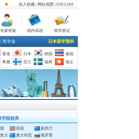
加入收藏
|
网站地图
| ENGLISH
专家答疑
国内高校
留学签证
|
奖学金
日本留学预科
香港
日本
韩国
泰国
希腊
芬兰
瑞典
瑞士
留学院校库
国
英国
新西兰
拿大
澳大利亚
俄罗斯