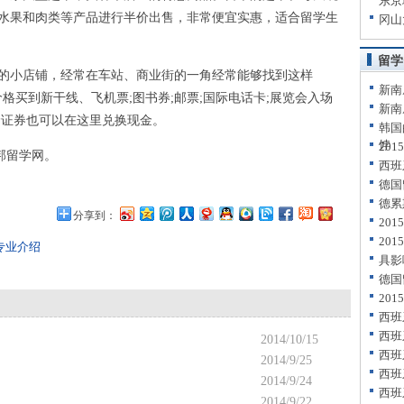
东京
、水果和肉类等产品进行半价出售，非常便宜实惠，适合留学生
冈山
留学
小店铺，经常在车站、商业街的一角经常能够找到这样
新南
价格买到新干线、飞机票;图书券;邮票;国际电话卡;展览会入场
新南
价证券也可以在这里兑换现金。
韩国
饽
20
邦留学网。
西班
德国
德累
分享到：
20
20
专业介绍
具影
德国
20
西班
西班
2014/10/15
西班
2014/9/25
西班
2014/9/24
西班
2014/9/22