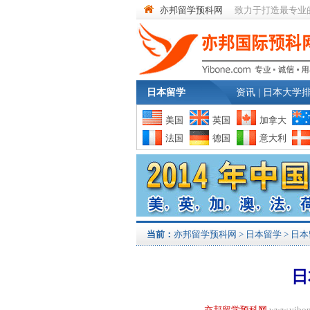
亦邦留学预科网
致力于打造最专业
日本留学
资讯
|
日本大学
美国
英国
加拿大
法国
德国
意大利
当前：
亦邦留学预科网
>
日本留学
>
日本
日
亦邦留学预科网
www.yi