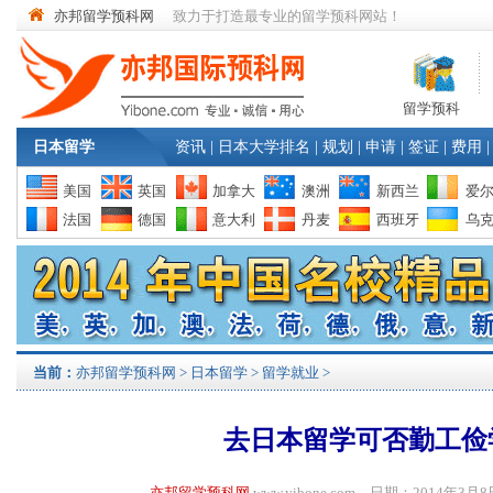
亦邦留学预科网
致力于打造最专业的留学预科网站！
留学预科
日本留学
资讯
|
日本大学排名
|
规划
|
申请
|
签证
|
费用
|
美国
英国
加拿大
澳洲
新西兰
爱
法国
德国
意大利
丹麦
西班牙
乌
当前：
亦邦留学预科网
>
日本留学
>
留学就业
>
去日本留学可否勤工俭
亦邦留学预科网
www.yibone.com 日期：2014年