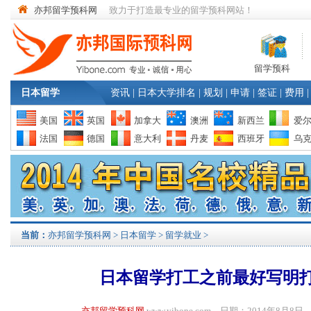
亦邦留学预科网
致力于打造最专业的留学预科网站！
留学预科
日本留学
资讯
|
日本大学排名
|
规划
|
申请
|
签证
|
费用
|
美国
英国
加拿大
澳洲
新西兰
爱
法国
德国
意大利
丹麦
西班牙
乌
当前：
亦邦留学预科网
>
日本留学
>
留学就业
>
日本留学打工之前最好写明
亦邦留学预科网
www.yibone.com 日期：2014年8月