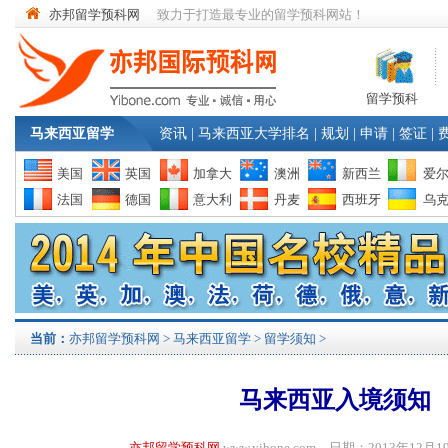
亦邦留学预科网
致力于打造最专业的留学预科网站！
留学预科
马来西亚留学
资讯
|
马来西亚大学排名
|
规划
|
申请
|
签证
|
美国
英国
加拿大
澳洲
新西兰
爱
法国
德国
意大利
丹麦
西班牙
乌
当前：
亦邦留学预科网
>
马来西亚留学
>
留学须知
>
马来西亚入境须知
亦邦留学预科网
www.yibone.com 日期：2013年1