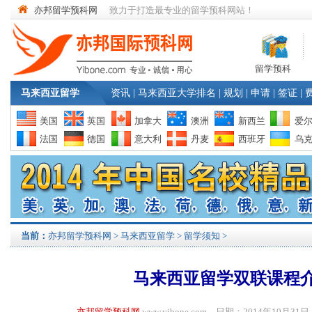
亦邦留学预科网
致力于打造最专业的留学预科网站！
留学预科
马来西亚留学
资讯
|
马来西亚大学排名
|
规划
|
申请
|
签证
|
美国
英国
加拿大
澳洲
新西兰
爱
法国
德国
意大利
丹麦
西班牙
乌
当前：
亦邦留学预科网
>
马来西亚留学
>
留学须知
>
马来西亚留学双联课程
亦邦留学预科网
www.yibone.com 日期：2014年10月