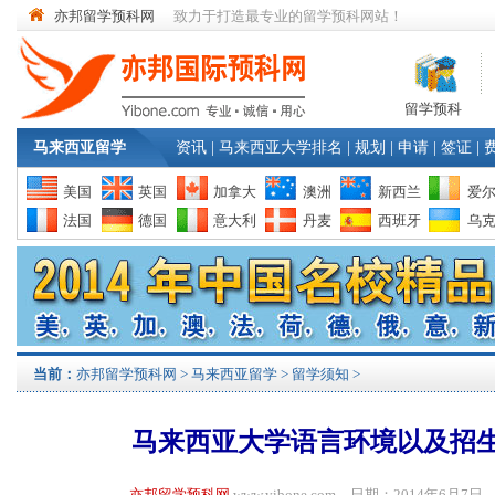
亦邦留学预科网
致力于打造最专业的留学预科网站！
留学预科
马来西亚留学
资讯
|
马来西亚大学排名
|
规划
|
申请
|
签证
|
美国
英国
加拿大
澳洲
新西兰
爱
法国
德国
意大利
丹麦
西班牙
乌
当前：
亦邦留学预科网
>
马来西亚留学
>
留学须知
>
马来西亚大学语言环境以及招
亦邦留学预科网
www.yibone.com 日期：2014年6月