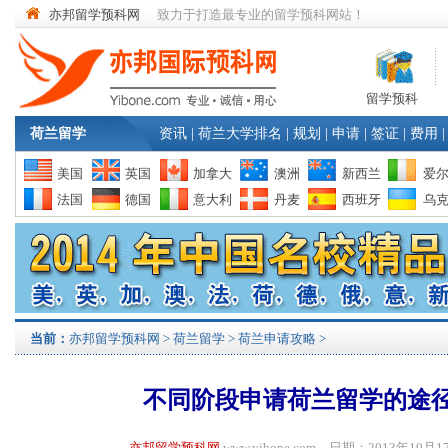
亦邦留学预科网
致力于打造最专业的留学预科网站！
留学预科
荷兰留学
资讯
|
荷兰大学排名
|
规划
|
申请
|
签证
|
费用
|
美国
英国
加拿大
澳洲
新西兰
爱
法国
德国
意大利
丹麦
西班牙
乌
当前：
亦邦留学预科网
>
荷兰留学
>
荷兰申请攻略
>
不同阶段申请荷兰留学的途
亦邦留学预科网
www.yibone.com 日期：2013年1