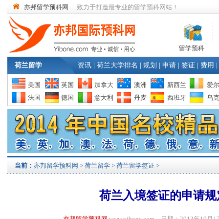
亦邦留学预科网
致力于打造最专业的留学预科网站！
留学预科
荷兰留学
资讯
|
荷兰大学排名
|
规划
|
申请
|
签证
|
费用
|
美国
英国
加拿大
澳洲
新西兰
爱
法国
德国
意大利
丹麦
西班牙
乌
当前：
亦邦留学预科网
>
荷兰留学
>
荷兰留学签证
>
荷兰入境签证的申请规
亦邦留学预科网
www.yibone.com 日期：2013年1