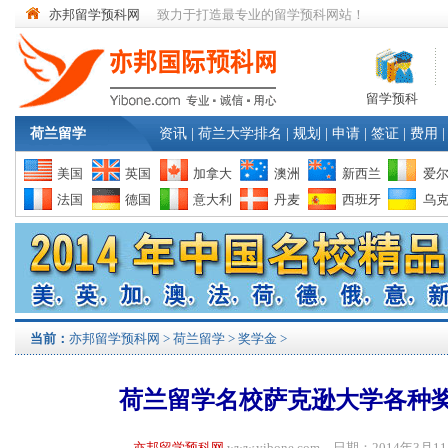
亦邦留学预科网
致力于打造最专业的留学预科网站！
留学预科
荷兰留学
资讯
|
荷兰大学排名
|
规划
|
申请
|
签证
|
费用
|
美国
英国
加拿大
澳洲
新西兰
爱
法国
德国
意大利
丹麦
西班牙
乌
当前：
亦邦留学预科网
>
荷兰留学
>
奖学金
>
荷兰留学名校萨克逊大学各种
亦邦留学预科网
www.yibone.com 日期：2014年3