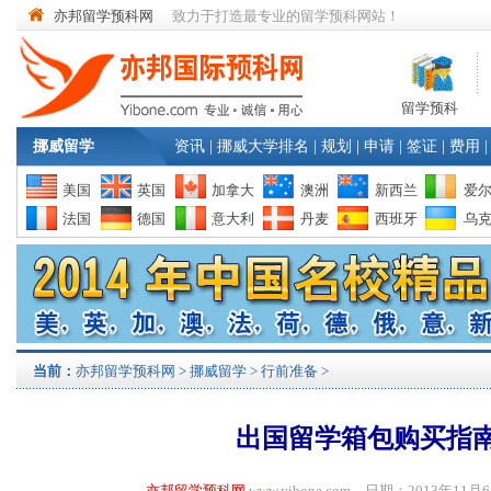
亦邦留学预科网
致力于打造最专业的留学预科网站！
留学预科
挪威留学
资讯
|
挪威大学排名
|
规划
|
申请
|
签证
|
费用
|
美国
英国
加拿大
澳洲
新西兰
爱
法国
德国
意大利
丹麦
西班牙
乌
当前：
亦邦留学预科网
>
挪威留学
>
行前准备
>
出国留学箱包购买指
亦邦留学预科网
www.yibone.com 日期：2013年1