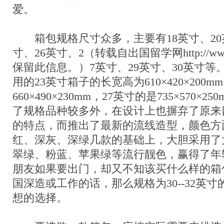
爱。
箱包规格尺寸众多，主要有18英寸、20英
寸、26英寸、2（转载自出国留学网http://www.l
保留此信息。）7英寸、29英寸、30英寸
用的23英寸箱子的长宽高为610×420×200m
660×490×230mm，27英寸的是735×570×
了规格品种较多外，在设计上也摒弃了原来
的特点，而推出了最新的流线造型，颜色方
红、深灰、深绿几款的基础上，大胆采用了
翠绿、粉蓝、苹果绿等流行靓色，赢得了年
朋友如果要出门，却又不知该买什么样的箱
国深造或工作的话，那么规格为30--32英
想的选择。