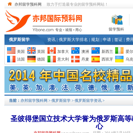
亦邦留学预科网
致力于打造最专业的留学预科网站！
留学预科
俄罗斯留学
资讯
|
俄罗斯大学排名
|
规划
|
申请
|
签证
|
费
美国
英国
加拿大
澳洲
新西兰
爱
法国
德国
意大利
丹麦
西班牙
乌
当前：
亦邦留学预科网
>
俄罗斯留学
>
俄罗斯留学资讯
>
圣彼得堡国立技术大学誉为俄罗斯高等
心
亦邦留学预科网
www.yibone.com 日期：2014年5月