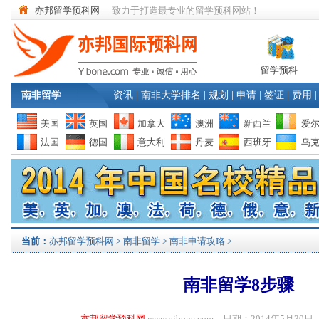
亦邦留学预科网
致力于打造最专业的留学预科网站！
留学预科
南非留学
资讯
|
南非大学排名
|
规划
|
申请
|
签证
|
费用
|
美国
英国
加拿大
澳洲
新西兰
爱
法国
德国
意大利
丹麦
西班牙
乌
当前：
亦邦留学预科网
>
南非留学
>
南非申请攻略
>
南非留学8步骤
亦邦留学预科网
www.yibone.com 日期：2014年5月