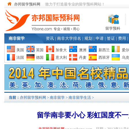
亦邦留学预科网
致力于打造最专业的留学预科网站！
留学预科
南非留学
资讯
|
南非大学排名
|
规划
|
申请
|
签证
|
费用
|
美国
英国
加拿大
澳洲
新西兰
爱
法国
德国
意大利
丹麦
西班牙
乌
当前：
亦邦留学预科网
>
南非留学
>
南非留学生活
>
留学南非要小心 彩虹国度不
亦邦留学预科网
www.yibone.com 日期：2013年1