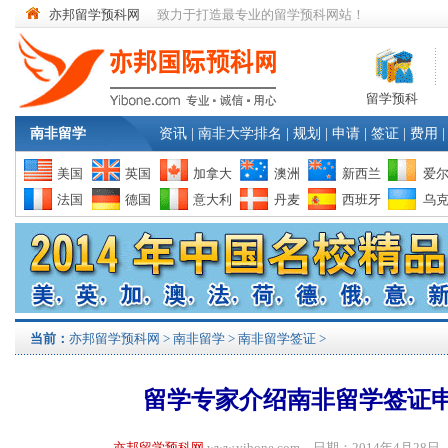
亦邦留学预科网
致力于打造最专业的留学预科网站！
留学预科
南非留学
资讯
|
南非大学排名
|
规划
|
申请
|
签证
|
费用
|
美国
英国
加拿大
澳洲
新西兰
爱
法国
德国
意大利
丹麦
西班牙
乌
当前：
亦邦留学预科网
>
南非留学
>
南非留学签证
>
留学专家介绍南非留学签证
亦邦留学预科网
www.yibone.com 日期：2014年4月