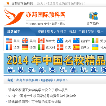
亦邦留学预科网
致力于打造最专业的留学预科网站！
留学预科
瑞典留学
资讯
|
瑞典大学排名
|
规划
|
申请
|
签证
|
费用
|
美国
英国
加拿大
澳洲
新西兰
爱
法国
德国
意大利
丹麦
西班牙
乌
当前：
亦邦留学预科网
>
瑞典留学
> 奖学金 >
瑞典皇家理工大学奖学金设立了哪些项目
518名中国博士生获国家优秀自费留学生奖学金
瑞典留学国际生可申请的奖学金详情