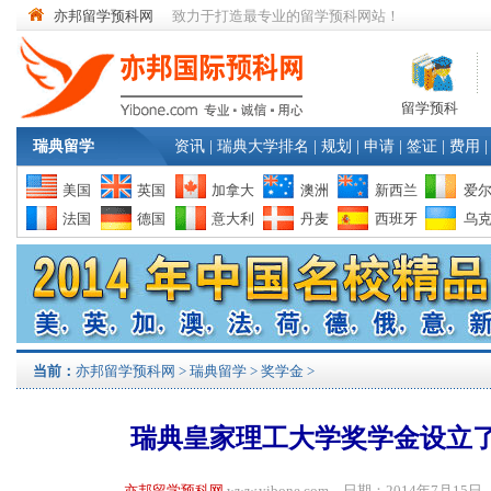
亦邦留学预科网
致力于打造最专业的留学预科网站！
留学预科
瑞典留学
资讯
|
瑞典大学排名
|
规划
|
申请
|
签证
|
费用
|
美国
英国
加拿大
澳洲
新西兰
爱
法国
德国
意大利
丹麦
西班牙
乌
当前：
亦邦留学预科网
>
瑞典留学
>
奖学金
>
瑞典皇家理工大学奖学金设立
亦邦留学预科网
www.yibone.com 日期：2014年7月