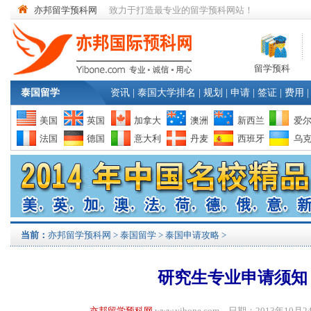
亦邦留学预科网
致力于打造最专业的留学预科网站！
留学预科
泰国留学
资讯
|
泰国大学排名
|
规划
|
申请
|
签证
|
费用
|
美国
英国
加拿大
澳洲
新西兰
爱
法国
德国
意大利
丹麦
西班牙
乌
当前：
亦邦留学预科网
>
泰国留学
>
泰国申请攻略
>
研究生专业申请须知
亦邦留学预科网
www.yibone.com 日期：2013年1