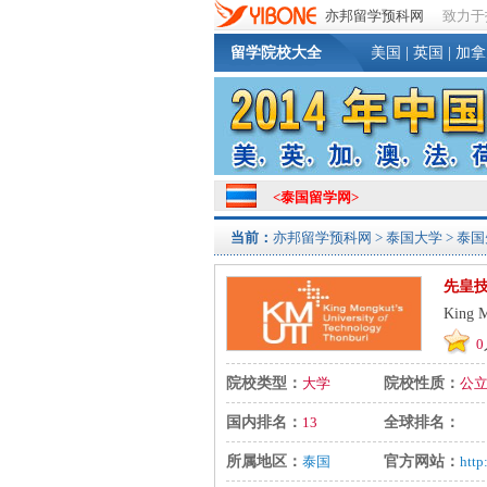
亦邦留学预科网
致力于
留学院校大全
美国
|
英国
|
加拿
<
泰国留学网
>
当前：
亦邦留学预科网
>
泰国大学
> 泰
先皇
King M
0
院校类型：
大学
院校性质：
公
国内排名：
13
全球排名：
所属地区：
泰国
官方网站：
http