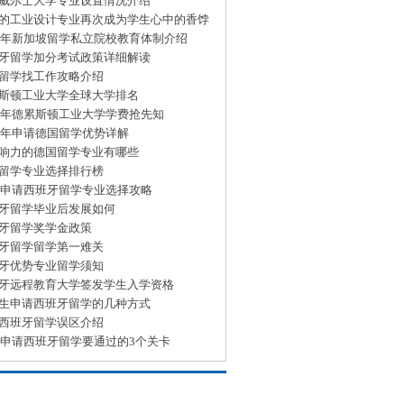
威尔士大学专业设置情况介绍
的工业设计专业再次成为学生心中的香饽
15年新加坡留学私立院校教育体制介绍
牙留学加分考试政策详细解读
留学找工作攻略介绍
斯顿工业大学全球大学排名
15年德累斯顿工业大学学费抢先知
15年申请德国留学优势详解
响力的德国留学专业有哪些
留学专业选择排行榜
15申请西班牙留学专业选择攻略
牙留学毕业后发展如何
牙留学奖学金政策
牙留学留学第一难关
牙优势专业留学须知
牙远程教育大学签发学生入学资格
生申请西班牙留学的几种方式
西班牙留学误区介绍
15申请西班牙留学要通过的3个关卡