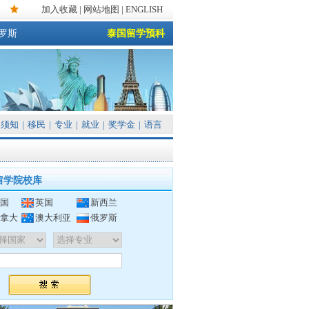
加入收藏
|
网站地图
| ENGLISH
罗斯
泰国留学预科
须知
|
移民
|
专业
|
就业
|
奖学金
|
语言
留学院校库
国
英国
新西兰
拿大
澳大利亚
俄罗斯