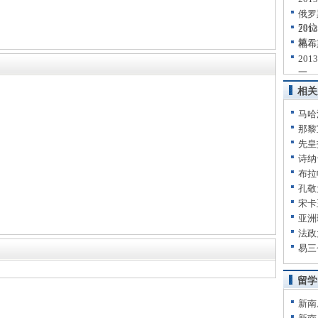
俄罗
79位
20
第二
福布
20
一
相关
马哈
那黎
先皇
诗纳
布拉
孔敬
宋卡
亚洲
法政
易三
留学
新南