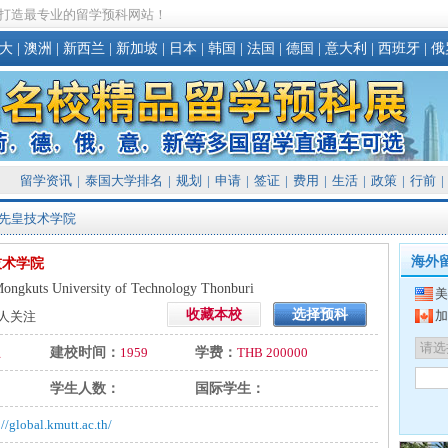
打造最专业的留学预科网站！
大
|
澳洲
|
新西兰
|
新加坡
|
日本
|
韩国
|
法国
|
德国
|
意大利
|
西班牙
|
俄
留学资讯
|
泰国大学排名
|
规划
|
申请
|
签证
|
费用
|
生活
|
政策
|
行前
|
国先皇技术学院
海外
技术学院
ongkuts University of Technology Thonburi
美
收藏本校
选择预科
加
人关注
立
建校时间：
1959
学费：
THB 200000
学生人数：
国际学生：
://global.kmutt.ac.th/