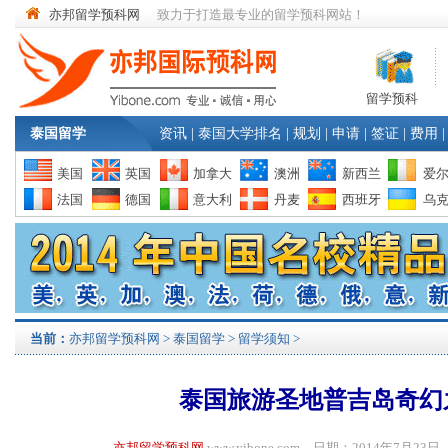
亦邦留学预科网
致力于打造最专业的留学预科网站！
留学预科
泰国留学
资讯
|
泰国大学排名
|
规划
|
申请
|
签证
|
费用
|
美国
英国
加拿大
澳洲
新西兰
爱
法国
德国
意大利
丹麦
西班牙
乌
当前：
亦邦留学预科网
>
泰国留学
>
留学须知
>
泰国旅游圣地普吉岛奇幻
亦邦留学预科网
www.yibone.com 日期：2014年7月