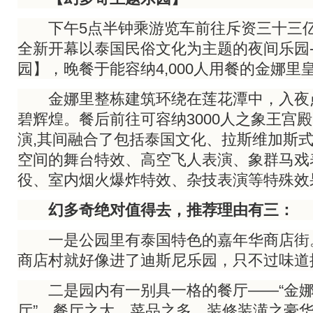
下午5点半钟乘游览车前往斥资三十三亿泰币
全新开幕以泰国民俗文化为主题的夜间乐园-
园】，晚餐于能容纳4,000人用餐的金娜里
金娜里整栋建筑环绕在莲花潭中，入夜
碧辉煌。餐后前往可容纳3000人之象王宫
演,其间融合了包括泰国文化、拉斯维加斯
空间的舞台特效、高空飞人表演、象群马戏
役、室内烟火爆炸特效、杂技表演等特殊效
幻多奇绝对值得去，推荐理由有三：
一是公园里有泰国特色的嘉年华商店街
商店村就好像进了迪斯尼乐园，只不过味道
二是园内有一别具一格的餐厅——“金娜
厅”。餐厅之大，菜品之多，装修装潢之豪