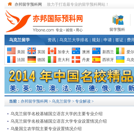
亦邦留学预科网
致力于打造最专业的留学预科网站！
留学预科
乌克兰留学
资讯
|
乌克兰大学排名
|
规划
|
申请
|
签证
|
费
美国
英国
加拿大
澳洲
新西兰
爱
法国
德国
意大利
丹麦
西班牙
乌
当前：
亦邦留学预科网
>
乌克兰留学
> 专业解读 >
乌克兰留学名校基辅国立语言大学的主要专业介绍
乌克兰留学名校基辅国立语言大学专业设置情况介绍
乌曼国立农学院主要专业设置情况介绍