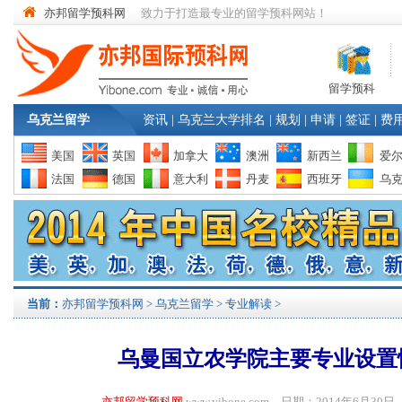
亦邦留学预科网
致力于打造最专业的留学预科网站！
留学预科
乌克兰留学
资讯
|
乌克兰大学排名
|
规划
|
申请
|
签证
|
费
美国
英国
加拿大
澳洲
新西兰
爱
法国
德国
意大利
丹麦
西班牙
乌
当前：
亦邦留学预科网
>
乌克兰留学
>
专业解读
>
乌曼国立农学院主要专业设置
亦邦留学预科网
www.yibone.com 日期：2014年6月