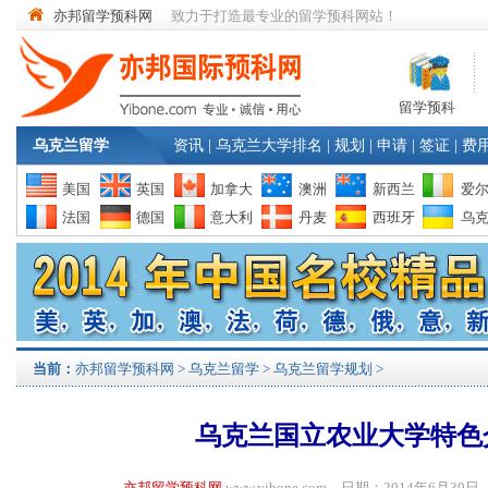
亦邦留学预科网
致力于打造最专业的留学预科网站！
留学预科
乌克兰留学
资讯
|
乌克兰大学排名
|
规划
|
申请
|
签证
|
费
美国
英国
加拿大
澳洲
新西兰
爱
法国
德国
意大利
丹麦
西班牙
乌
当前：
亦邦留学预科网
>
乌克兰留学
>
乌克兰留学规划
>
乌克兰国立农业大学特色
亦邦留学预科网
www.yibone.com 日期：2014年6月