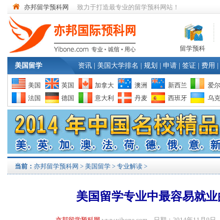
亦邦留学预科网
致力于打造最专业的留学预科网站！
留学预科
美国留学
资讯
|
美国大学排名
|
规划
|
申请
|
签证
|
费用
|
美国
英国
加拿大
澳洲
新西兰
爱
法国
德国
意大利
丹麦
西班牙
乌
当前：
亦邦留学预科网
>
美国留学
>
专业解读
>
美国留学专业中最容易就业
亦邦留学预科网
www.yibone.com 日期：2014年11