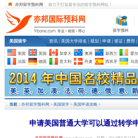
亦邦留学预科网
致力于打造最专业的留学预科网站！
留学预科
美国留学
资讯
|
美国大学排名
|
规划
|
申请
|
签证
|
费用
|
美国
英国
加拿大
澳洲
新西兰
爱
法国
德国
意大利
丹麦
西班牙
乌
当前：
亦邦留学预科网
>
美国留学
>
美国申请攻略
>
申请美国普通大学可以通过转学
亦邦留学预科网
www.yibone.com 日期：2014年9月