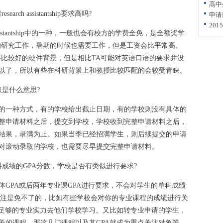
高中
search assistantship要求高吗?
申请
20
研金)是assistantship中的一种，一般也会有校方的学费全免，是全额奖学
时的研究工作，暑期的时候也需要工作，但是工资会比平常高。
要比较好的硬件背景，但是相比TA可能对英语口语的要求并没
以了，所以有些在科研背景上和教授比较匹配的会较受青睐。
是什么意思?
一种方式，有的学校给出截止日期，有的学校则没有具体的
整申请材料之后，提交到学校，学校收到完整申请材料之后，
结果，录满为止。如果当季已经招满学生，则后续提交的申请
对滚动录取的学校，也需要尽早提交完整申请材料。
绩的GPA分数，学校是否有类似进行要求?
PA或后两年专业课GPA进行要求，不会对学生的单科成绩
的关注是免不了的，比如有些学校会对你的专业课程的成绩进行关
有足够的专业实力去他们学校学习。又比如转专业申请的学生，
关的课程，那这几门课程以及其GPA就成为重点关注对象等。