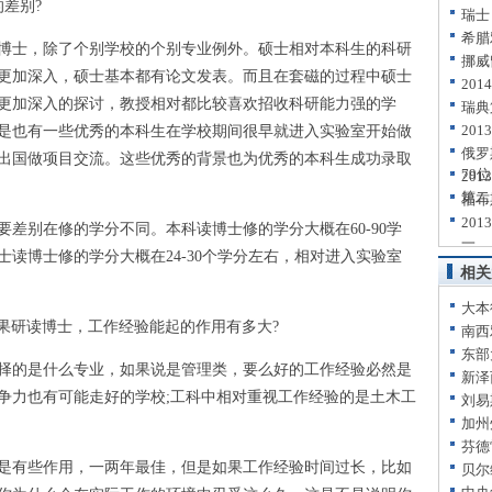
差别?
瑞士
希腊
士，除了个别学校的个别专业例外。硕士相对本科生的科研
挪威
更加深入，硕士基本都有论文发表。而且在套磁的过程中硕士
20
更加深入的探讨，教授相对都比较喜欢招收科研能力强的学
瑞典
20
是也有一些优秀的本科生在学校期间很早就进入实验室开始做
俄罗
出国做项目交流。这些优秀的背景也为优秀的本科生成功录取
79位
20
第二
福布
20
别在修的学分不同。本科读博士修的学分大概在60-90学
一
读博士修的学分大概在24-30个学分左右，相对进入实验室
相关
大本
研读博士，工作经验能起的作用有多大?
南西
东部
的是什么专业，如果说是管理类，要么好的工作经验必然是
新泽
争力也有可能走好的学校;工科中相对重视工作经验的是土木工
刘易
加州
芬德
有些作用，一两年最佳，但是如果工作经验时间过长，比如
贝尔