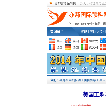
亦邦留学预科网
致力于打造最专业
美国留学
资讯
|
美国大学
美国
英国
加拿大
法国
德国
意大利
当前：
亦邦留学预科网
>
美国留学
>
美国
美国工科
亦邦留学预科网
www.yi