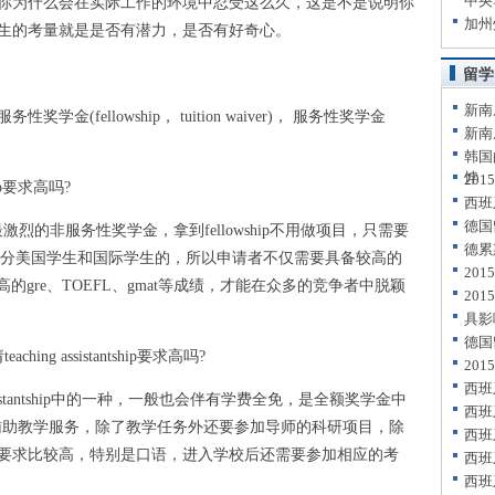
中央
你为什么会在实际工作的环境中忍受这么久，这是不是说明你
加州
生的考量就是是否有潜力，是否有好奇心。
留学
新南
ellowship， tuition waiver)， 服务性奖学金
新南
韩国
饽
20
ip要求高吗?
西班
德国
最激烈的非服务性奖学金，拿到fellowship不用做项目，只需要
德累
申请是不分美国学生和国际学生的，所以申请者不仅需要具备较高的
20
的gre、TOEFL、gmat等成绩，才能在众多的竞争者中脱颖
20
具影
德国
aching assistantship要求高吗?
20
西班
金)是assistantship中的一种，一般也会伴有学费全免，是全额奖学金中
西班
的辅助教学服务，除了教学任务外还要参加导师的科研项目，除
西班
要求比较高，特别是口语，进入学校后还需要参加相应的考
西班
西班