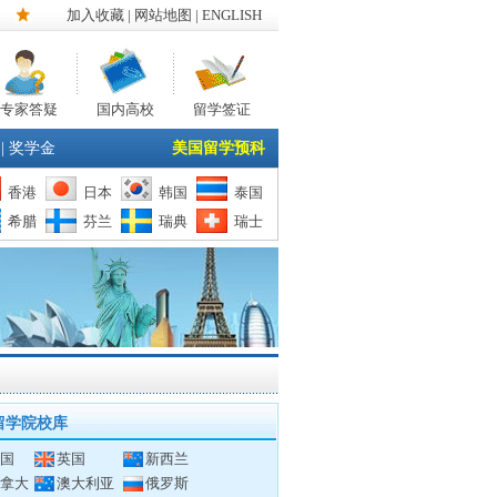
加入收藏
|
网站地图
| ENGLISH
专家答疑
国内高校
留学签证
|
奖学金
美国留学预科
香港
日本
韩国
泰国
希腊
芬兰
瑞典
瑞士
留学院校库
国
英国
新西兰
拿大
澳大利亚
俄罗斯