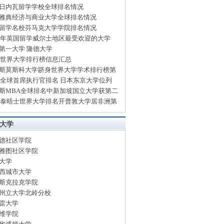
日内瓦留学学校全球排名情况
雅典经济与商业大学全球排名情况
留学名校芬马克大学学院排名情况
14年英国留学威尔士地区最受欢迎的大学
第一大学 隆德大学
13世界大学排行榜信息汇总
斯莫斯科大学跻身世界大学学术排行榜第
13全球首席执行官排名 日本东京大学位列
斯MBA全球排名中新加坡国立大学获第二
13泰晤士世界大学排名开普敦大学居非洲第
大学
德社区学院
雅图社区学院
大学
西城市大学
斯克拉克学院
州立大学北岭分校
雷大学
维学院