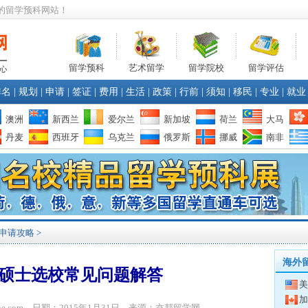
的留学预科网站！
留学预科
艺术留学
留学院校
留学评估
排名
|
规划
|
申请
|
签证
|
费用
|
生活
|
政策
|
行前
|
须知
|
移民
|
专业
|
就业
澳洲
新西兰
爱尔兰
新加坡
荷兰
大马
丹麦
西班牙
乌克兰
俄罗斯
挪威
南非
申请攻略
>
海外
硕士选校常见问题解答
美
加
bone.com 日期：2015年1月31日 来源：亦邦留学网